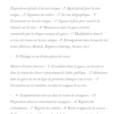
Dispositions spéciales à la voie unique.- 1° Agent spécial pour la
voie
unique. - 2°
Signature des ordres. - 3° Service
télégraphique. - 4°
Croisements sur la
voie unique. - 5°
Signaux à faire pour couvrir les
obstacles sur la voie. - 6°
Manoeuvres dans les gares et
arrêts
commandés par les
disques avancés des gares.- 7° Modifications dans le
service des trains sur la
voie unique. -8° Dérangements dans la marche des
trains (
Détresse, Retards, Ruptures d'attelage, Secours, etc.)
- 9?
Pilotage en cas d'interception des voies.
Mesures d'ordres diverses. - 1°
Circulation dans les gares, sur la voie et
dans les trains des divers représentants de l'adm. publique. - 2° Admission
dans les gares ou sur la ligne de
personnes étrangères au service. - 3°
Circulation sur les
machines ou dans les wagons de service.
- 4°
Compartiments réservés dans les trains de voyageurs. - 5?
Dispositions diverses concernant les
voyageurs. - 6° Registre des
réclamations. - 7° Registre des
retards. - 8° Boîtes et
appareils de secours. -