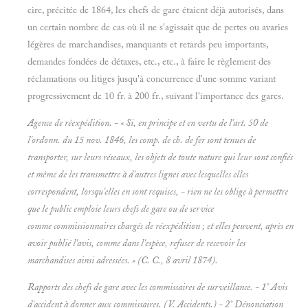
cire, précitée de 1864, les chefs de gare étaient déjà autorisés, dans
un certain nombre de cas où il ne s'agissait que de pertes ou avaries
légères de marchandises, manquants et retards peu importants,
demandes fondées de détaxes, etc., etc., à faire le règlement des
réclamations ou litiges jusqu'à concurrence d'une somme variant
progressivement de 10 fr. à 200 fr., suivant l'importance des gares.
Agence de réexpédition. - « Si, en principe et en vertu de l'art. 50 de
l'ordonn. du 15 nov. 1846, les comp. de ch. de fer sont tenues de
transporter, sur leurs réseaux, les objets de toute nature qui leur sont confiés
et même de les transmettre à d'autres lignes avec lesquelles elles
correspondent, lorsqu'elles en sont requises, - rien ne les oblige à permettre
que le public emploie leurs chefs de gare ou de service
comme commissionnaires chargés de réexpédition ; et elles peuvent, après en
avoir publié l'avis, comme dans l'espèce, refuser de recevoir les
marchandises ainsi adressées. » (C. C., 8 avril 1874).
Rapports des chefs de gare avec les commissaires de surveillance. - 1° Avis
d'accident à donner aux commissaires. (V.
Accidents.) - 2° Dénonciation