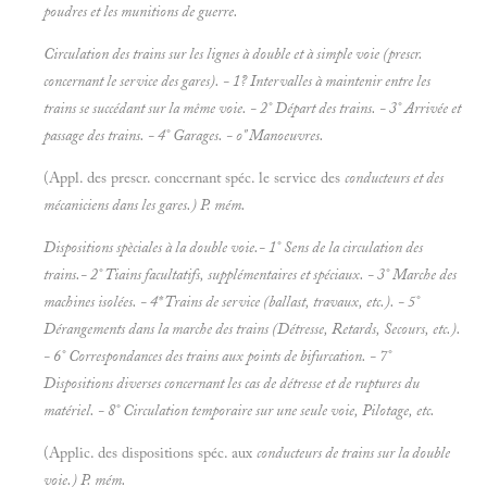
poudres et les munitions de guerre.
Circulation des trains sur les lignes à double et à simple voie (prescr.
concernant le service des gares). - 1?
Intervalles à maintenir entre les
trains se succédant sur la même voie. - 2°
Départ des trains. - 3°
Arrivée et
passage des trains. - 4°
Garages. - o"
Manoeuvres.
(Appl. des prescr. concernant spéc. le service des
conducteurs et des
mécaniciens dans les gares.) P. mém.
Dispositions spèciales à la double voie.- 1°
Sens de la circulation des
trains.- 2°
Tiains facultatifs, supplémentaires et spéciaux. - 3°
Marche des
machines isolées. - 4*
Trains de service (ballast, travaux, etc.). - 5°
Dérangements dans la marche des trains
(Détresse, Retards, Secours, etc.).
- 6°
Correspondances des trains aux points de bifurcation. - 7°
Dispositions diverses concernant les cas de détresse et de
ruptures du
matériel. - 8° Circulation temporaire sur une seule voie,
Pilotage, etc.
(Applic. des dispositions spéc. aux
conducteurs de trains sur la double
voie.) P. mém.