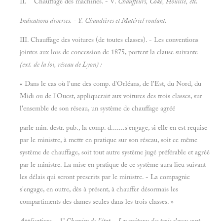
II. Chauffage des machines. - V.
Chauffeurs, Coke, Houille, etc.
Indications diverses. - Y.
Chaudières et
Matériel roulant.
III. Chauffage des voitures (de toutes classes). - Les conventions
jointes aux lois de concession de 1875, portent la clause suivante
(ext. de la loi, réseau de Lyon) :
« Dans le cas où l'une des comp. d'Orléans, de l'Est, du Nord, du
Midi ou de l'Ouest, appliquerait aux voitures des trois classes, sur
l'ensemble de son réseau, un système de chauffage agréé
parle min. destr. pub., la comp. d.......s'engage, si elle en est requise
par le ministre, à mettr en pratique sur son réseau, soit ce même
système de chauffage, soit tout autre système jugé préférable et agréé
par le ministre. La mise en pratique de ce système aura lieu suivant
les délais qui seront prescrits par le ministre. - La compagnie
s'engage, en outre, dès à présent, à chauffer désormais les
compartiments des dames seules dans les trois classes. »
Applications. - 1° Chemins de l'état. - Les voitures des trois classes sont