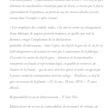
détenteur
de marchandises n'ayant pas payé de droits, se trouve par le fait le
représentant de l'expéditeur, au point de vue des mesures fiscales exercées
comme dans l'exemple ci-après résumé :
« Les employés des conlrib. indir., s'ils ont vu sortir un chargement
d'une fabrique de papier, peuvent toujours, et quelle que soit la
distance, exiger l'ampliation de la déclaration
préalable d'enlèvement, -
dans l'espèce, du chef de la gare du ch. de fer où
ledit chargement a été conduit et remis par le camionneur de la fabrique. -
C'est entre les mains du chef de gare, - détenteur de la marchandise
transportée en fraude et représentant légal, en qualité de voiturier, de
l'auteur de la fraude, - que la saisie doit être opérée et contre cet agent que
le procès-verbal de contravention doit être rédigé. - D'ailleurs, ce chef de
gare est renvoyé de la plainte. » (C. de cass., 28 nov. 1874.) - V. aussi
Alcools.
Responsabilité en cas de détournements. - V. l'art.
Vols.
Détails divers de service de responsabilité, de personnel, de retraite,
etc. -