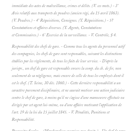
immédiate des actes de malveillance, crimes et délits. (V. ces mots.) - 3°
Avis relatifs aux transports de poudres (ancien régi, du 15 avril 1863).
(V.
Poudres.) - 4° Réquisitions, Consignes. (Y.
Réquisitions.) - 5?
Constatations et affaires diverses. (Y.
Agents, Constatations
et
Commissaires.) - 6° Exercice de la surveillance. - V.
Contrôle, § 4.
Responsabilité des chefs de gare. - Comme tous les agents du personnel actif
des compagnies, les chefs de gare sont responsables, suivant les distinctions
établies par les règlements, de tous les faits de leur service. - D'après la
jurispr., un chef de gare est responsable envers la comp. du ch. de fer, non
seulement de sa négligence, mais encore de celle de tous les employés dont il
est le chef. (T. Seine, 30 déc. 1860.) - Cette dernière responsabilité a un
caractère purement
disciplinaire, et ne saurait motiver une action judiciaire
contre le chef de gare, à moins qu'il ne s'agisse d'une manoeuvre effectuée ou
dirigée par cet agent lui-même, ou d'une affaire motivant l'application de
l'art. 19 de la loi du 15 juillet 1845. - V.
Pénalités, Punitions et
Responsabilité.
Poursuites fiscales. - (
Marchandises soumises aux droits.) - Un chef de gare