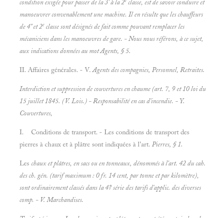
e
condition exigée pour passer de la 3' à la 2
classe, est de savoir conduire et
manoeuvrer convenablement une machine. Il en résulte que les chauffeurs
e
de 4" et 2
classe sont désignés de fait comme pouvant remplacer les
mécaniciens dans les manoeuvres de gare. - Nous nous référons, à ce sujet,
aux indications données au mot
Agents, § 5.
II. Affaires générales. - V.
Agents des compagnies, Personnel, Retraites.
Interdiction et suppression de couvertures en chaume (art. 7, 9 et 10 loi du
15 juillet 1845. (V.
Lois.) - Responsabilité en cas d'incendie. - Y.
Couvertures,
I. Conditions de transport. - Les conditions de transport des
pierres à chaux et à plâtre sont indiquées à l'art.
Pierres, § 1.
Les
chaux et
plâtres, en sacs ou en tonneaux, dénommés à l'art. 42 du cah.
des ch. gén. (tarif maximum : 0 fr. 14 cent, par tonne et par kilomètre),
sont ordinairement classés dans la 4? série des tarifs d'applic. des diverses
comp. - V.
Marchandises.