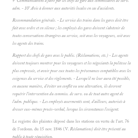
9° Communications à faire par les chefs de gare aux
commissaires de surv.
adm. - 10° Avis à donner aux autorités locales en cas d
'accidents.
Recommandation générale. - Le service des trains dans les gares doit être
fait avec ordre et en silence ; les employés des gares doivent s'abstenir de
toutes conversations étrangères au service, soit avec les voyageurs, soit avec
les agents des trains.
Rapport des chefs de gare avec le public. (Réclamations, etc.) - Les agents
doivent toujours montrer pour les voyageurs et les négociants la politesse la
plus empressée, et avoir pour eux toutes les prévenances compatibles avec les
exigences du service et des règlements. - Lorsqu'il ne leur aura été possible,
en aucune manière, d'éviter un conflit ou une altercation, ils devront
requérir l'intervention du commiss. de surv. ou de tout autre agent de
l'adm. publique. - Les employés assermentés sont, d'ailleurs, autorisés à
dresser eux-mêmes procès-verbal, lorsque les circonstances l'exigent.
Le registre des plaintes déposé dans les stations en vertu de l'art. 76
de l'ordonn. du 15 nov. 1846 (V.
Réclamations) doit être présenté au
public à toute réquisition.