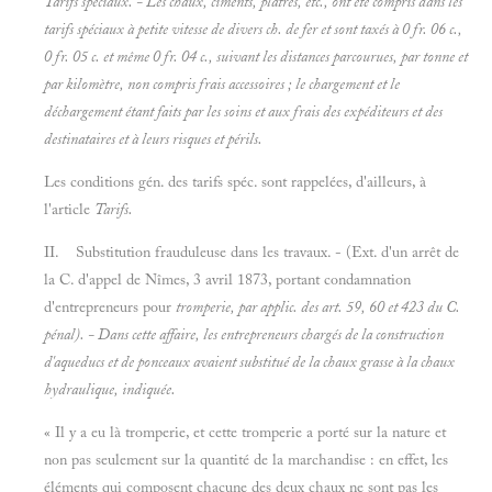
Tarifs spéciaux. - Les
chaux, ciments, plâtres, etc., ont été compris dans les
tarifs spéciaux à petite vitesse de divers ch. de fer et sont taxés à 0 fr. 06 c.,
0 fr. 05 c. et même 0 fr. 04 c., suivant les distances parcourues, par tonne et
par kilomètre, non compris frais accessoires ; le chargement et le
déchargement étant faits par les soins et aux frais des expéditeurs et des
destinataires et à leurs risques et périls.
Les conditions gén. des tarifs spéc. sont rappelées, d'ailleurs, à
l'article
Tarifs.
II. Substitution frauduleuse dans les travaux. - (Ext. d'un arrêt de
la C. d'appel de Nîmes, 3 avril 1873, portant condamnation
d'entrepreneurs pour
tromperie, par applic. des art. 59, 60 et 423 du C.
pénal). - Dans cette affaire, les entrepreneurs chargés de la construction
d'aqueducs et de ponceaux avaient substitué de la chaux
grasse à la chaux
hydraulique, indiquée.
« Il y a eu là tromperie, et cette tromperie a porté sur la nature et
non pas seulement sur la quantité de la marchandise : en effet, les
éléments qui composent chacune des deux chaux ne sont pas les