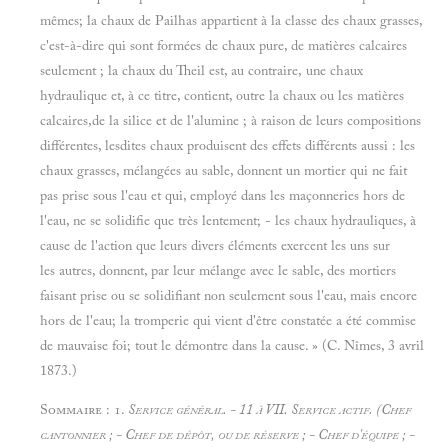
mêmes; la chaux de Pailhas appartient à la classe des chaux grasses,
c'est-à-dire qui sont formées de chaux pure, de matières calcaires
seulement ; la chaux du Theil est, au contraire, une chaux
hydraulique et, à ce titre, contient, outre la chaux ou les matières
calcaires,de la silice et de l'alumine ; à raison de leurs compositions
différentes, lesdites chaux produisent des effets différents aussi : les
chaux grasses, mélangées au sable, donnent un mortier qui ne fait
pas prise sous l'eau et qui, employé dans les maçonneries hors de
l'eau, ne se solidifie que très lentement; - les chaux hydrauliques, à
cause de l'action que leurs divers éléments exercent les uns sur
les autres, donnent, par leur mélange avec le sable, des mortiers
faisant prise ou se solidifiant non seulement sous l'eau, mais encore
hors de l'eau; la tromperie qui vient d'être constatée a été commise
de mauvaise foi; tout le démontre dans la cause. » (C. Nîmes, 3 avril
1873.)
Sommaire : 1.
Service général. - 11 à VII.
Service actif. (Chef
cantonnier ; - Chef de dépôt, ou de réserve ; - Chef d'équipe ; -