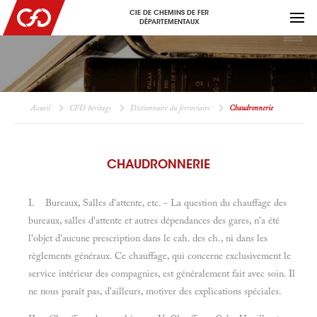
CIE DE CHEMINS DE FER
DÉPARTEMENTAUX
Accueil
CFD héritage
Dictionnaire du ferroviaire
Chaudronnerie
CHAUDRONNERIE
I. Bureaux, Salles d'attente, etc. - La question du chauffage des
bureaux, salles d'attente et autres dépendances des gares, n'a été
l'objet d'aucune prescription dans le cah. des ch., ni dans les
règlements généraux. Ce chauffage, qui concerne exclusivement le
service intérieur des compagnies, est généralement fait avec soin. Il
ne nous paraît pas, d'ailleurs, motiver des explications spéciales.