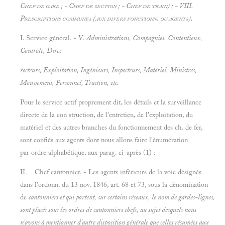
Chef de gare ; - Chef de section ; - Chef de train) ; - VIII.
Prescriptions communes (aux divers fonctionn. ou agents).
I. Service général. - V.
Administrations, Compagnies, Contentieux,
Contrôle, Direc-
recteurs, Exploitation, Ingénieurs, Inspecteurs, Matériel, Ministres,
Mouvement, Personnel, Traction, etc.
Pour le service actif proprement dit, les détails et la surveillance
directe de la con struction, de l'entretien, de l'exploitation, du
matériel et des autres branches du fonctionnement des ch. de fer,
sont confiés aux agents dont nous allons faire l'énumération
par ordre alphabétique, aux parag. ci-après (1) :
II. Chef cantonnier. - Les agents inférieurs de la voie désignés
dans l'ordonn. du 13 nov. 1846, art. 68 et 73, sous la dénomination
de
cantonniers et qui portent, sur certains réseaux, le nom de
gardes-lignes,
sont placés sous les ordres de
cantonniers chefs, au sujet desquels nous
n'avons à mentionner d'autre disposition générale que celles résumées aux