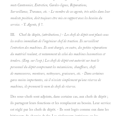
mots
Cantonnier, Entretien, Gardes-lignes, Réparations,
Surveillance, Travaux, etc. - Le nombre de ces agents, très utiles dans leur
modeste position, doit toujours être mis en rapport avec les besoins du
service. - Y.
Agents, § 7.
III. Chef de dépôt,
(attributions.) - Les chefs de dépôt sont placés sous
les ordres immédiats de l'ingénieur chef de traction. Ils surveillent
l'entretien des machines. Ils sont chargés, en outre, des petites réparations
du matériel roulant, et notamment de celui des machines locomotives et
tenders. (
Enq. sur l'exp.) Les chefs de dépôt ont autorité sur tout le
personnel du dépôt comprenant les mécaniciens, chauffeurs, chefs
de manoeuvres, monteurs, nettoyeurs, graisseurs, etc. - Dans certaines
gares moins importantes, où il n'existe simplement qu'une réserve de
machines, ils prennent le nom de
chefs de réserve.
Des sous-chefs sont adjoints, dans certains cas, aux chefs de dépôt ;
ils partagent leurs fonctions et les remplacent au besoin. Leur service
est réglé par les chefs de dépôt. - Ils sont logés comme eux dans les
bâtiments du chemin de fer. Les règlements intérieurs ou les