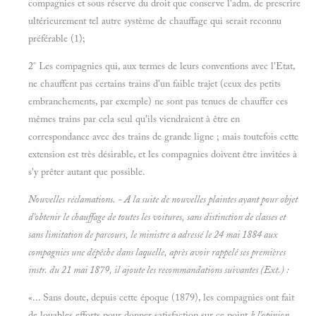
compagnies et sous réserve du droit que conserve l'adm. de prescrire
ultérieurement tel autre système de chauffage qui serait reconnu
préférable (1);
2° Les compagnies qui, aux termes de leurs conventions avec l'Etat,
ne chauffent pas certains trains d'un faible trajet (ceux des petits
embranchements, par exemple) ne sont pas tenues de chauffer ces
mêmes trains par cela seul qu'ils viendraient à être en
correspondance avec des trains de grande ligne ; mais toutefois cette
extension est très désirable, et les compagnies doivent être invitées à
s'y prêter autant que possible.
Nouvelles réclamations. - A la suite de nouvelles plaintes ayant pour objet
d'obtenir le chauffage de toutes les voitures,
sans distinction de classes et
sans limitation de parcours, le ministre a adressé le 24 mai 1884 aux
compagnies une dépêche dans laquelle, après avoir rappelé ses premières
instr. du 21 mai 1879, il ajoute les recommandations suivantes
(Ext.) :
«... Sans doute, depuis cette époque (1879), les compagnies ont fait
de louables efforts pour donner satisfaction sur ce point
k l'opinion