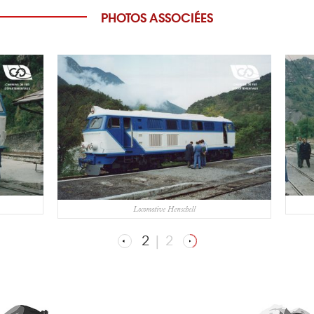
PHOTOS ASSOCIÉES
Locomotive Henschell
2
|
2