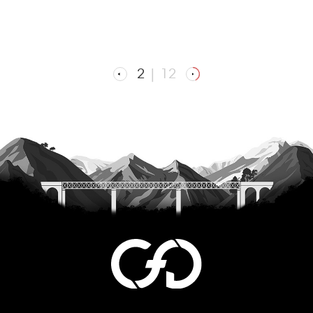
2
|
12