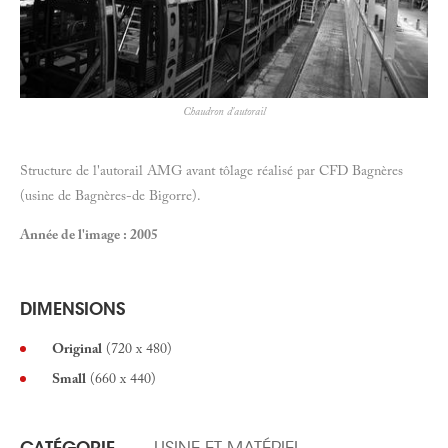
Chaudron d'autorail
Structure de l'autorail AMG avant tôlage réalisé par CFD Bagnères
(usine de Bagnères-de Bigorre).
Année de l'image : 2005
DIMENSIONS
Original
(720 x 480)
Small
(660 x 440)