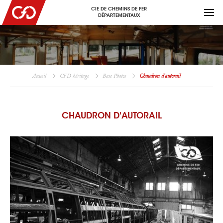
CIE DE CHEMINS DE FER
DÉPARTEMENTAUX
Accueil
CFD héritage
Base Photos
Chaudron d'autorail
CHAUDRON D'AUTORAIL