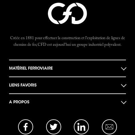
Créée en 1881 pour effectuer la construction et l'exploitation de lignes de
chemins de fer, CFD est aujourd'hui un groupe industriel polyvalent.
MATÉRIEL FERROVIAIRE
Locomotives
LIENS FAVORIS
Locotracteurs
Musée des machines
Autorails
A PROPOS
Documents historiques
Bogies et Ponts
Actualités
Le Forum CFD
Opportunités Business
La base photo
Mentions légales