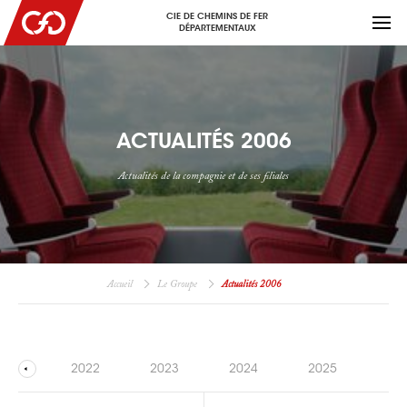
CIE DE CHEMINS DE FER
DÉPARTEMENTAUX
ACTUALITÉS 2006
Actualités de la compagnie et de ses filiales
Accueil
Le Groupe
Actualités 2006
021
2022
2023
2024
2025