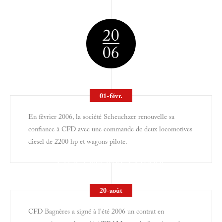
20
06
01-févr.
En février 2006, la société Scheuchzer renouvelle sa
confiance à CFD avec une commande de deux locomotives
diesel de 2200 hp et wagons pilote.
2 LOCOMOTIVES 2200HP
20-août
CFD Bagnères a signé à l'été 2006 un contrat en