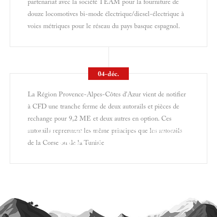
partenariat avec la société TEAM pour la fourniture de
douze locomotives bi-mode électrique/diesel-électrique à
voies métriques pour le réseau du pays basque espagnol.
12 LOCOMOTIVES POUR EUSKOTREN
04-déc.
La Région Provence-Alpes-Côtes d'Azur vient de notifier
à CFD une tranche ferme de deux autorails et pièces de
rechange pour 9,2 ME et deux autres en option. Ces
DEUX AUTORAILS POUR LES CHEMINS DE
autorails reprennent les même principes que les autorails
de la Corse ou de la Tunisie
FER DE LA PROVENCE.