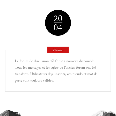
20
04
27-mai
Le forum de discussion cfd.fr est à nouveau disponible.
Tous les messages et les sujets de l'ancien forum ont été
transférés. Utilisateurs déjà inscrits, vos pseudo et mot de
passe sont toujours valides.
RÉ-OUVERTURE DU FORUM