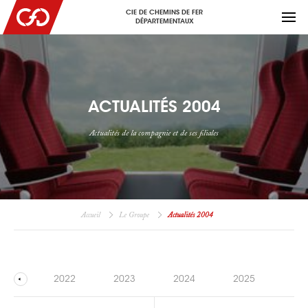
CIE DE CHEMINS DE FER
DÉPARTEMENTAUX
ACTUALITÉS 2004
Actualités de la compagnie et de ses filiales
Accueil
Le Groupe
Actualités 2004
021
2022
2023
2024
2025