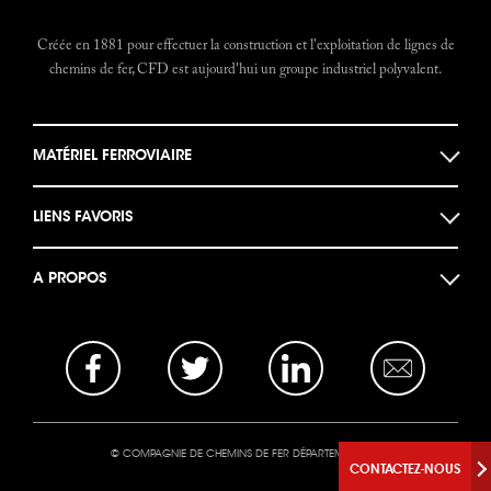
Créée en 1881 pour effectuer la construction et l'exploitation de lignes de
chemins de fer, CFD est aujourd'hui un groupe industriel polyvalent.
MATÉRIEL FERROVIAIRE
Locomotives
LIENS FAVORIS
Locotracteurs
Musée des machines
Autorails
A PROPOS
Documents historiques
Bogies et Ponts
Actualités
Le Forum CFD
Opportunités Business
La base photo
Mentions légales
Nous Contacter
© COMPAGNIE DE CHEMINS DE FER DÉPARTEMENTAUX
CONTACTEZ-NOUS