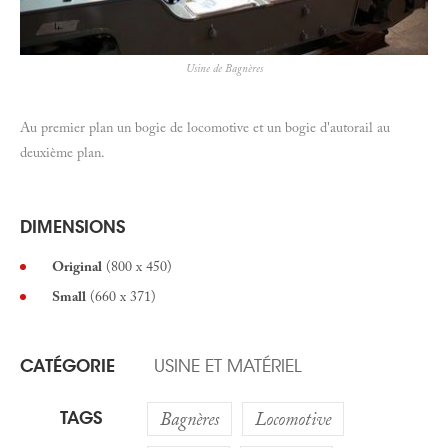
Usine de Bagnères
Au premier plan un bogie de locomotive et un bogie d'autorail au
deuxième plan.
DIMENSIONS
Original
(800 x 450)
Small
(660 x 371)
CATÉGORIE
USINE ET MATÉRIEL
TAGS
Bagnères
Locomotive