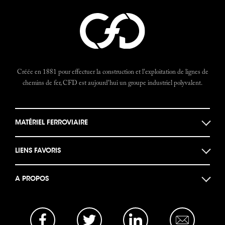
Créée en 1881 pour effectuer la construction et l'exploitation de lignes de
chemins de fer, CFD est aujourd'hui un groupe industriel polyvalent.
MATÉRIEL FERROVIAIRE
Locomotives
LIENS FAVORIS
Locotracteurs
Musée des machines
Autorails
A PROPOS
Documents historiques
Bogies et Ponts
Actualités
Le Forum CFD
Opportunités Business
La base photo