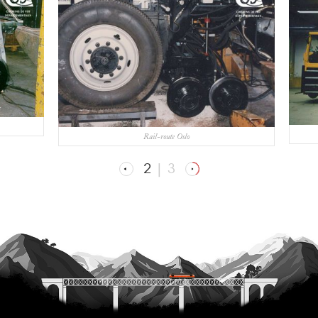
Rail-route Oslo
2
|
3