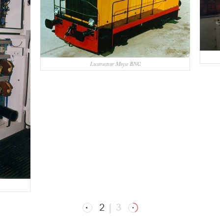
Locotracteur Moyse BNC
2
|
3