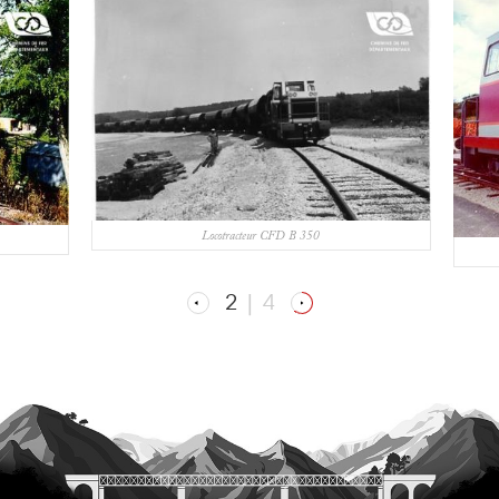
Locotracteur CFD B 350
2
|
4