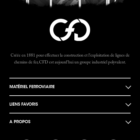
Créée en 1881 pour effectuer la construction et l'exploitation de lignes de
chemins de fer, CFD est aujourd'hui un groupe industriel polyvalent.
MATÉRIEL FERROVIAIRE
Locomotives
LIENS FAVORIS
Locotracteurs
Musée des machines
Autorails
A PROPOS
Documents historiques
Bogies et Ponts
Actualités
Le Forum CFD