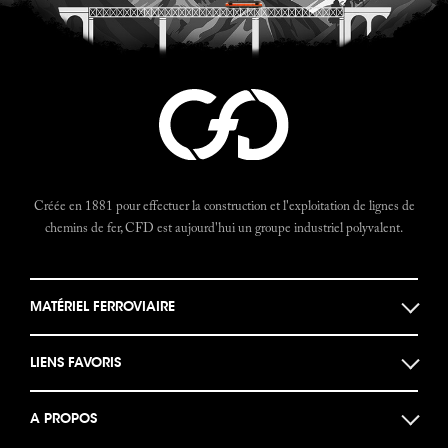
Créée en 1881 pour effectuer la construction et l'exploitation de lignes de
chemins de fer, CFD est aujourd'hui un groupe industriel polyvalent.
MATÉRIEL FERROVIAIRE
Locomotives
LIENS FAVORIS
Locotracteurs
Musée des machines
Autorails
A PROPOS
Documents historiques