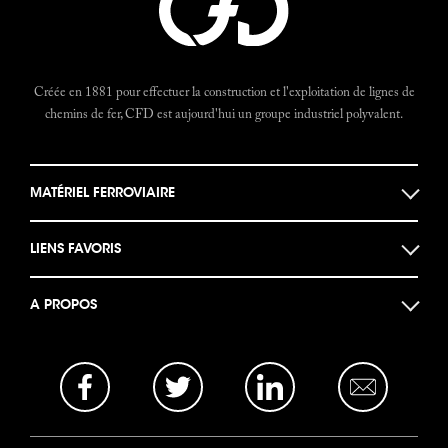
Créée en 1881 pour effectuer la construction et l'exploitation de lignes de
chemins de fer, CFD est aujourd'hui un groupe industriel polyvalent.
MATÉRIEL FERROVIAIRE
Locomotives
LIENS FAVORIS
Locotracteurs
Musée des machines
Autorails
A PROPOS
Documents historiques
Bogies et Ponts
Actualités
Le Forum CFD
Opportunités Business
La base photo
Mentions légales
Nous Contacter