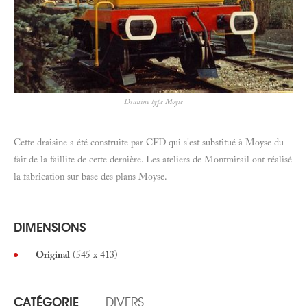
Draisine type Moyse
Cette draisine a été construite par CFD qui s'est substitué à Moyse du
fait de la faillite de cette dernière. Les ateliers de Montmirail ont réalisé
la fabrication sur base des plans Moyse.
DIMENSIONS
Original
(545 x 413)
CATÉGORIE
DIVERS