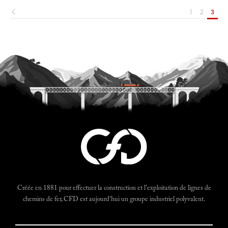
1
2
3
Créée en 1881 pour effectuer la construction et l'exploitation de lignes de
chemins de fer, CFD est aujourd'hui un groupe industriel polyvalent.