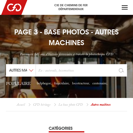
CIE DE CHEMINS DE FER
DÉPARTEMENTAUX
PAGE 3 - BASE PHOTOS - AUTRES
MACHINES
Parcourez 145 ans d'histoire ferroviaire à travers la photothèque CFD
POPULAIRE
belphegor
funiculaire
locotracteur
centenaire
,
,
,
,
Accueil
CFD héritage
La base photo CFD
Autres machines
CATÉGORIES