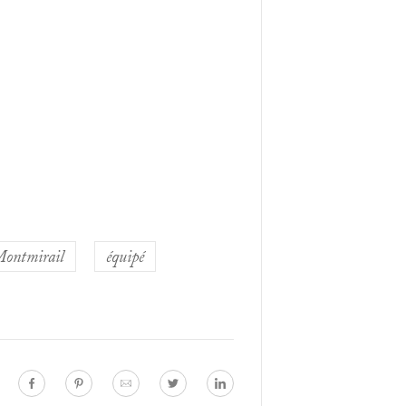
ontmirail
équipé