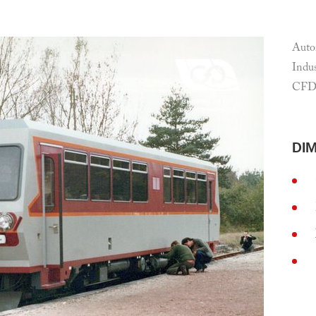
Auto
Indus
CFD 
DI