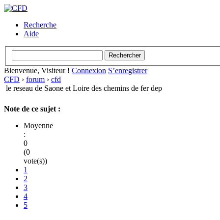
Recherche
Aide
Bienvenue, Visiteur !
Connexion
S’enregistrer
CFD
›
forum
›
cfd
le reseau de Saone et Loire des chemins de fer dep
Note de ce sujet :
Moyenne
:
0
(0
vote(s))
1
2
3
4
5