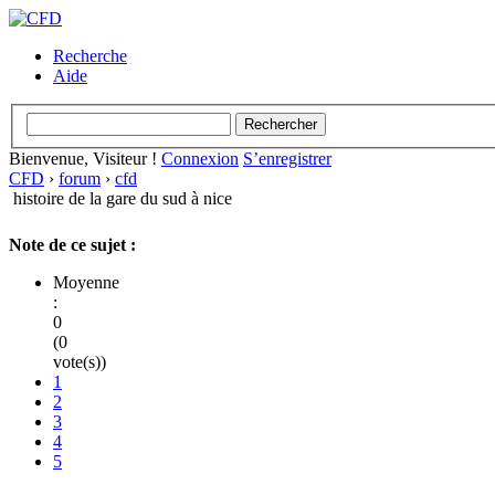
Recherche
Aide
Bienvenue, Visiteur !
Connexion
S’enregistrer
CFD
›
forum
›
cfd
histoire de la gare du sud à nice
Note de ce sujet :
Moyenne
:
0
(0
vote(s))
1
2
3
4
5