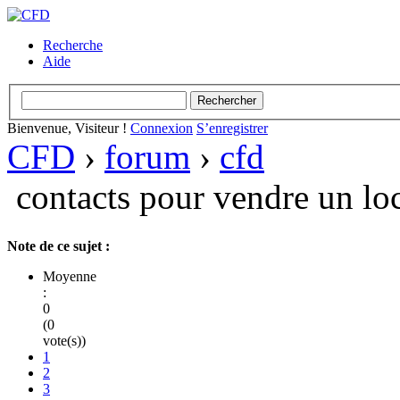
Recherche
Aide
Bienvenue, Visiteur !
Connexion
S’enregistrer
CFD
›
forum
›
cfd
contacts pour vendre un loc
Note de ce sujet :
Moyenne
:
0
(0
vote(s))
1
2
3