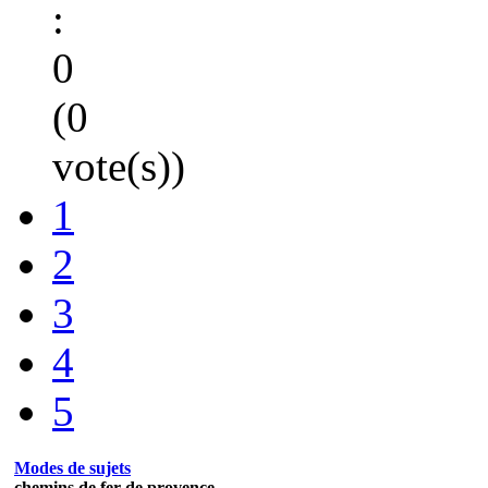
:
0
(0
vote(s))
1
2
3
4
5
Modes de sujets
chemins de fer de provence