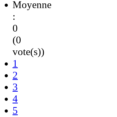
Moyenne
:
0
(0
vote(s))
1
2
3
4
5