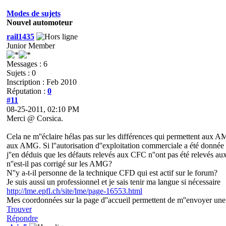
Modes de sujets
Nouvel automoteur
rail1435
Junior Member
Messages : 6
Sujets : 0
Inscription : Feb 2010
Réputation :
0
#11
08-25-2011, 02:10 PM
Merci @ Corsica.
Cela ne m''éclaire hélas pas sur les différences qui permettent aux A
aux AMG. Si l''autorisation d''exploitation commerciale a été donnée 
j''en déduis que les défauts relevés aux CFC n''ont pas été relevés a
n''est-il pas corrigé sur les AMG?
N''y a-t-il personne de la technique CFD qui est actif sur le forum?
Je suis aussi un professionnel et je sais tenir ma langue si nécessaire
http://lme.epfl.ch/site/lme/page-16553.html
Mes coordonnées sur la page d''accueil permettent de m''envoyer une 
Trouver
Répondre