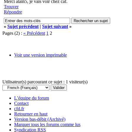
Merci alain5, je vais voir chez caf.
Trouver
Répondre
«
Sujet précédent
|
Sujet suivant
»
Pages (2) :
« Précédent
1
2
Voir une version imprimable
Utilisateur(s) parcourant ce sujet : 1 visiteur(s)
L’équipe du forum
Contact
cfd.fr
Retourner en haut
Version bas-débit (Archivé)
Marquer tous les forums comme lus
Syndication RSS