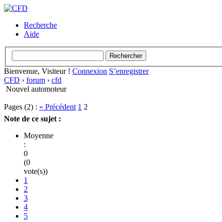
Recherche
Aide
Bienvenue, Visiteur !
Connexion
S’enregistrer
CFD
›
forum
›
cfd
Nouvel automoteur
Pages (2) :
« Précédent
1
2
Note de ce sujet :
Moyenne
:
0
(0
vote(s))
1
2
3
4
5