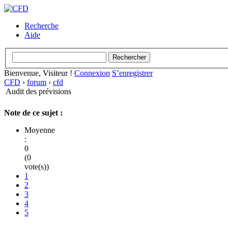
Recherche
Aide
Bienvenue, Visiteur !
Connexion
S’enregistrer
CFD
›
forum
›
cfd
Audit des prévisions
Note de ce sujet :
Moyenne
:
0
(0
vote(s))
1
2
3
4
5